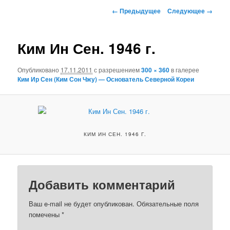
к
Навигация
← Предыдущее
Следующее →
по
основному
изображениям
Ким Ин Сен. 1946 г.
содержимому
Опубликовано
17.11.2011
с разрешением
300 × 360
в галерее
Ким Ир Сен (Ким Сон Чжу) — Основатель Северной Кореи
КИМ ИН СЕН. 1946 Г.
Добавить комментарий
Ваш e-mail не будет опубликован.
Обязательные поля
помечены
*