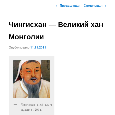
к
Навигация
←
Предыдущая
Следующая
→
по
основному
записям
Чингисхан — Великий хан
содержимому
Монголии
Опубликовано
11.11.2011
Чингисхан (1155- 1227)
правил с 1206 г.