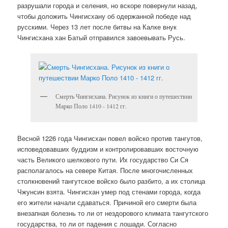
разрушали города и селения, но вскоре повернули назад,
чтобы доложить Чингисхану об одержанной победе над
русскими. Через 13 лет после битвы на Калке внук
Чингисхана хан Батый отправился завоевывать Русь.
Смерть Чингисхана. Рисунок из книги о путешествии
Марко Поло 1410 - 1412 гг.
Весной 1226 года Чингисхан повел войско против тангутов,
исповедовавших буддизм и контролировавших восточную
часть Великого шелкового пути. Их государство Си Ся
располагалось на севере Китая. После многочисленных
столкновений тангутское войско было разбито, а их столица
Чжунсин взята. Чингисхан умер под стенами города, когда
его жители начали сдаваться. Причиной его смерти была
внезапная болезнь то ли от нездорового климата тангутского
государства, то ли от падения с лошади. Согласно