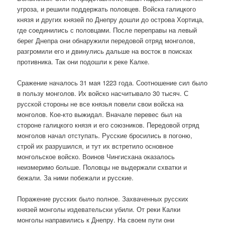
угроза, и решили поддержать половцев. Войска галицкого
князя и других князей по Днепру дошли до острова Хортица,
где соединились с половцами. После переправы на левый
берег Днепра они обнаружили передовой отряд монголов,
разгромили его и двинулись дальше на восток в поисках
противника. Так они подошли к реке Калке.
Сражение началось 31 мая 1223 года. Соотношение сил было
в пользу монголов. Их войско насчитывало 30 тысяч. С
русской стороны не все князья повели свои войска на
монголов. Кое-кто выжидал. Вначале перевес был на
стороне галицкого князя и его союзников. Передовой отряд
монголов начал отступать. Русские бросились в погоню,
строй их разрушился, и тут их встретило основное
монгольское войско. Воинов Чингисхана оказалось
неизмеримо больше. Половцы не выдержали схватки и
бежали. За ними побежали и русские.
Поражение русских было полное. Захваченных русских
князей монголы издевательски убили. От реки Калки
монголы направились к Днепру. На своем пути они