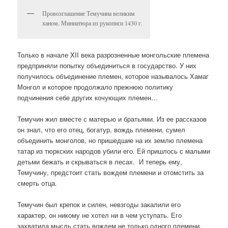
Провозглашение Темучина великим
ханом. Миниатюра из рукописи 1430 г.
Только в начале XII века разрозненные монгольские племена
предприняли попытку объединиться в государство. У них
получилось объединение племен, которое называлось Хамаг
Монгол и которое продолжало прежнюю политику
подчинения себе других кочующих племен…
Темучин жил вместе с матерью и братьями. Из ее рассказов
он знал, что его отец, богатур, вождь племени, сумел
объединить монголов, но пришедшие на их землю племена
татар из тюркских народов убили его. Ей пришлось с малыми
детьми бежать и скрываться в лесах.
И теперь ему,
Темучину, предстоит стать вождем племени и отомстить за
смерть отца.
Темучин был крепок и силен, невзгоды закалили его
характер, он никому не хотел ни в чем уступать. Его
захватила мысль стать вождем не только одного племени,