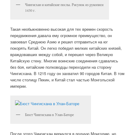
Чингисхан и китайские послы. Рисунок из рукописи
1430 г.
Такая необыкновенно высокая для тех времен скорость
передвижения давала ему огромное преимущество, он
завоевал Среднюю Азию и решил отправиться на юг
покорять Китай. Он легко победил мелких китайских князей,
враждовавших между собой, и перешел через Великую
Китайскую стену. Многие воинские соединения сдавались
без боя, китайские полководцы переходили на сторону
Чингисхана. В 1215 году он захватил 90 городов Китая. В том
числе столицу Пекин, и Китай стал частью Монгольской
империи.
Бюст Чингисхана в Улан-Баторе
После этого Чингисхан вернулся в родную Монголию, но