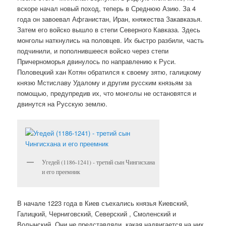
вскоре начал новый поход, теперь в Среднюю Азию. За 4
года он завоевал Афганистан, Иран, княжества Закавказья.
Затем его войско вышло в степи Северного Кавказа. Здесь
монголы наткнулись на половцев. Их быстро разбили, часть
подчинили, и пополнившееся войско через степи
Причерноморья двинулось по направлению к Руси.
Половецкий хан Котян обратился к своему зятю, галицкому
князю Мстиславу Удалому и другим русским князьям за
помощью, предупредив их, что монголы не остановятся и
двинутся на Русскую землю.
Угедей (1186-1241) - третий сын Чингисхана
и его преемник
В начале 1223 года в Киев съехались князья Киевский,
Галицкий, Черниговский, Северский , Смоленский и
Волынский. Они не представляли, какая надвигается на них