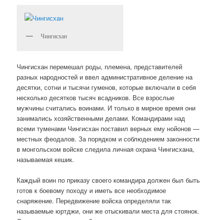
Чингисхан
Чингисхан перемешал роды, племена, представителей
разных народностей и ввел административное деление на
десятки, сотни и тысячи гуменов, которые включали в себя
несколько десятков тысяч всадников. Все взрослые
мужчины считались воинами. И только в мирное время они
занимались хозяйственными делами. Командирами над
всеми туменами Чингисхан поставил верных ему нойонов —
местных феодалов. За порядком и соблюдением законности
в монгольском войске следила личная охрана Чингисхана,
называемая кешик.
Каждый воин по приказу своего командира должен был быть
готов к боевому походу и иметь все необходимое
снаряжение. Передвижение войска определяли так
называемые юртджи, они же отыскивали места для стоянок.