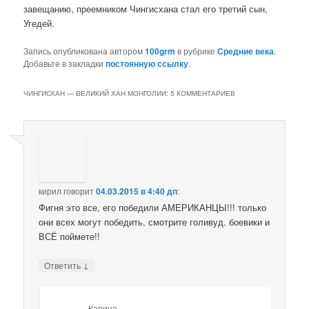
завещанию, преемником Чингисхана стал его третий сын,
Угедей.
Запись опубликована автором
100grm
в рубрике
Средние века
.
Добавьте в закладки
постоянную ссылку
.
ЧИНГИСХАН — ВЕЛИКИЙ ХАН МОНГОЛИИ
: 5 КОММЕНТАРИЕВ
кирил
говорит
04.03.2015 в 4:40 дп
:
Фигня это все, его победили АМЕРИКАНЦЫ!!! только
они всех могут победить, смотрите голивуд. боевики и
ВСЁ поймете!!
↓
Ответить
Карина