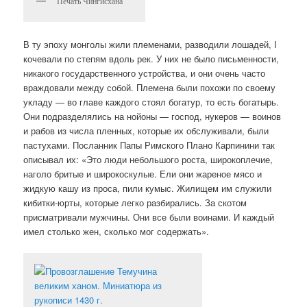
Печать Чингисхана
В ту эпоху монголы жили племенами, разводили лошадей, I
кочевали по степям вдоль рек. У них не было письменности,
никакого государственного устройства, и они очень часто
враждовали между собой. Племена были похожи по своему
укладу — во главе каждого стоял богатур, то есть богатырь.
Они подразделялись на нойоны — господ, нукеров — воинов
и рабов из числа пленных, которые их обслуживали, были
пастухами. Посланник Папы Римского Плано Карпинини так
описывал их: «Это люди небольшого роста, широкоплечие,
наголо бритые и широкоскулые. Ели они жареное мясо и
жидкую кашу из проса, пили кумыс. Жилищем им служили
кибитки-юрты, которые легко разбирались. За скотом
присматривали мужчины. Они все были воинами. И каждый
имел столько жен, сколько мог содержать».