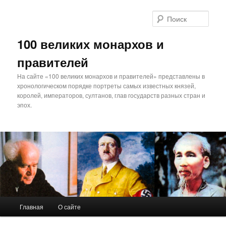
Поис
100 великих монархов и
правителей
На сайте «100 великих монархов и правителей» представлены в
хронологическом порядке портреты самых известных князей,
королей, императоров, султанов, глав государств разных стран и
эпох.
Главное
Главная
О сайте
Перейти
меню