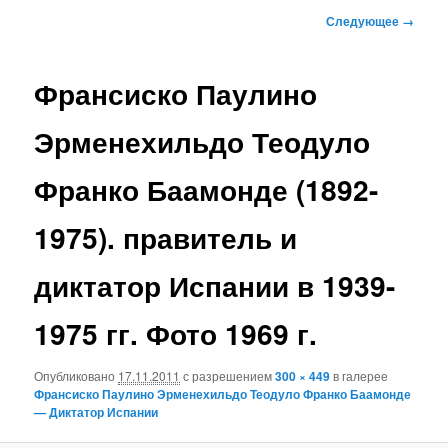
к
Навигация
Следующее →
по
основному
изображениям
Франсиско Паулино
содержимому
Эрменехильдо Теодуло
Франко Баамонде (1892-
1975). правитель и
диктатор Испании в 1939-
1975 гг. Фото 1969 г.
Опубликовано
17.11.2011
с разрешением
300 × 449
в галерее
Франсиско Паулино Эрменехильдо Теодуло Франко Баамонде
— Диктатор Испании