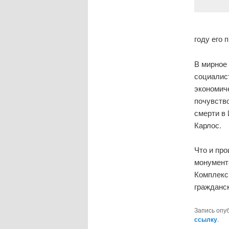
году его
В мирное 
социалис
экономиче
почувств
смерти в
Карлос.
Что и пр
монумент
Комплекс
гражданск
Запись опу
ссылку
.