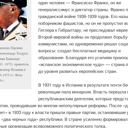
один человек — Франсиско Франко, он же
генералиссимус и диктатор страны. Франко 
гражданской войне 1936-1939 годов. Его наз
поборником фашистов, но он не пропустил в
Гитлера к Гибралтару, не преследовал еврее
Второй мировой войны он продолжил борьбу
коммунистами, но одновременно решал соц
нсиско Паулино
вопросы: создал бесплатные медицину и
енехильдо Теодуло
образование. Благодаря его усилиям произ
нко Баамонде
«испанское экономическое чудо» — страна 
92- 1975). правитель
иктатор Испании в
до уровня развитых европейских стран.
9-1975 гг. Фото
9 г.
В 1931 году в Испании в результате почти б
революции пала монархия. Власть перешла 
республиканским деятелям, которые предст
ртии, проводившие во многом непопулярные реформы. После «д
ет» в 1933 году к власти пришли правые партии, остановившие
 «два черных года» республики. В стране усиленно формировал
ные организации всевозможного политического толка.