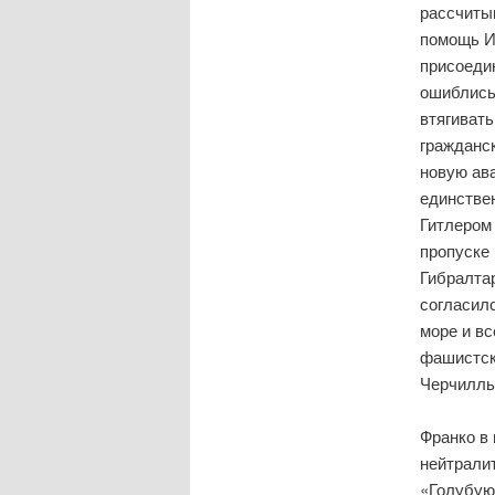
рассчитыв
помощь И
присоедин
ошиблись
втягиват
гражданск
новую ава
единстве
Гитлером
пропуске 
Гибралта
согласил
море и в
фашистск
Черчилль
Франко в
нейтралит
«Голубую 