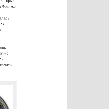
е которых
о Франко,-
и
чалась
как
ак
илы:
рли с
ли
ажались