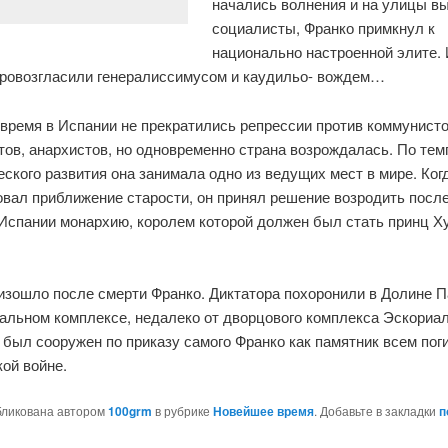
начались волнения и на улицы в
социалисты, Франко примкнул к
национально настроенной элите. 
 провозгласили генералиссимусом и каудильо- вождем…
время в Испании не прекратились репрессии против коммунисто
тов, анархистов, но одновременно страна возрождалась. По те
ского развития она занимала одно из ведущих мест в мире. Ког
овал приближение старости, он принял решение возродить посл
 Испании монархию, королем которой должен был стать принц Х
оизошло после смерти Франко. Диктатора похоронили в Долине
альном комплексе, недалеко от дворцового комплекса Эскориал
 был сооружен по приказу самого Франко как памятник всем пог
ой войне.
бликована автором
100grm
в рубрике
Новейшее время
. Добавьте в закладки
п