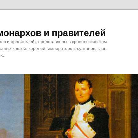
монархов и правителей
хов и правителей» представлены в хронологическом
тных князей, королей, императоров, султанов, глав
х.