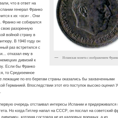
али, что в ответ на
спании генерал Франко
ится к их «оси» . Они
. Франко не собирался
ь свою разоренную
ой войной страну в
нтюру. В 1940 году он
нный раз встретился с
 и… отказал ему в
Испанская монета с изображением Франко
немецких дивизий к
ру. Если бы Франко
ся, то Средиземное
се лежащие по его берегам страны оказались бы захваченными
ой Германией. Впоследствии этот его поступок высоко оценил 
.
 первую очередь отстаивал интересы Испании и придерживался 
ета. Но когда Гитлер напал на СССР, он послал на советский ф
дивизию», которая состояла не из кадровых военных, а из