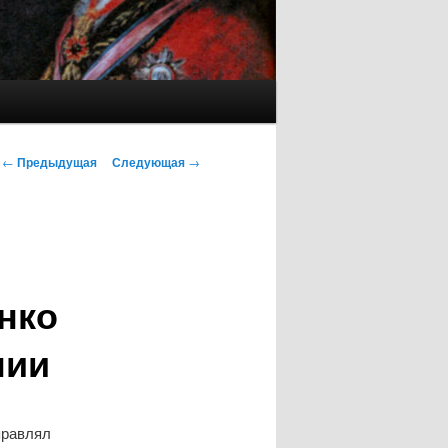
Навигация
←
Предыдущая
Следующая
→
по
записям
нко
нии
правлял