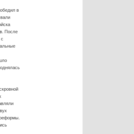
победил в
ывали
ойска
в. После
 с
иальные
ошло
поднялась
ескровной
к
авляли
вух
 реформы.
ись