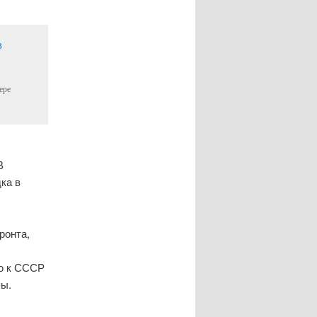
ере
В
ка в
ронта,
ю к СССР
пы.