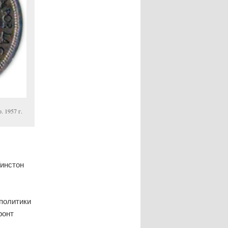
. 1957 г.
Уинстон
политики
ронт