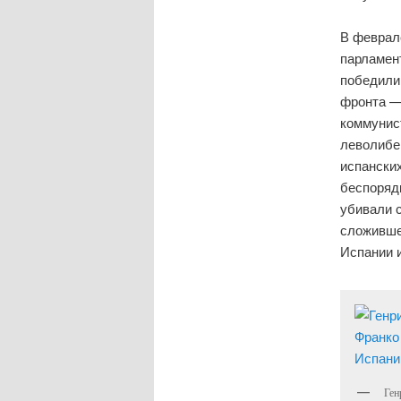
В феврале
парламен
победили
фронта —
коммунис
леволибе
испански
беспорядк
убивали 
сложивше
Испании и
Ген