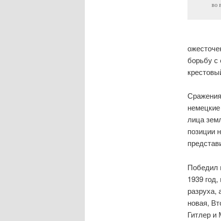
во 
ожесточе
борьбу с
крестовый
Сражения
немецкие
лица земл
позиции 
представ
Победил 
1939 год,
разруха, 
новая, Вт
Гитлер и