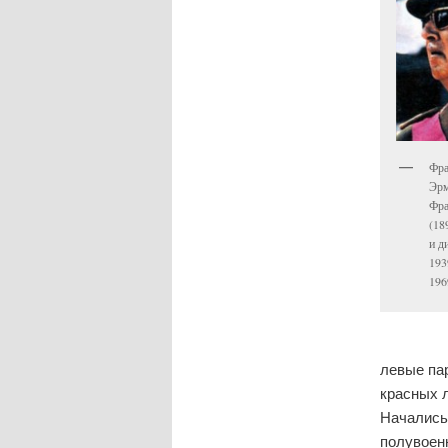
Фра
Эрм
Фра
(18
и д
193
196
левые па
красных л
Начались
полувоен