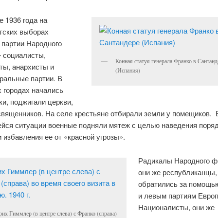
 1936 года на
тских выборах
 партии Народного
 социалисты,
Конная статуя генерала Франко в Сантанд
ты, анархисты и
(Испания)
ральные партии. В
х городах начались
и, поджигали церкви,
священников. На селе крестьяне отбирали земли у помещиков.
йся ситуации военные подняли мятеж с целью наведения поряд
 избавления ее от «красной угрозы».
Радикалы Народного ф
они же республиканцы,
обратились за помощь
и левым партиям Евро
Националисты, они же
рих Гиммлер (в центре слева) с Франко (справа)