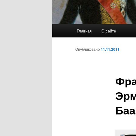
Главное
Главная
О сайте
Перейти
меню
к
Опубликовано
11.11.2011
основному
Фра
содержимому
Эрм
Баа