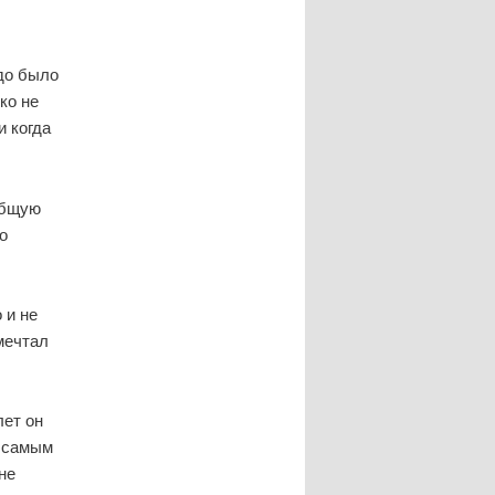
до было
ко не
и когда
общую
о
 и не
мечтал
лет он
л самым
не