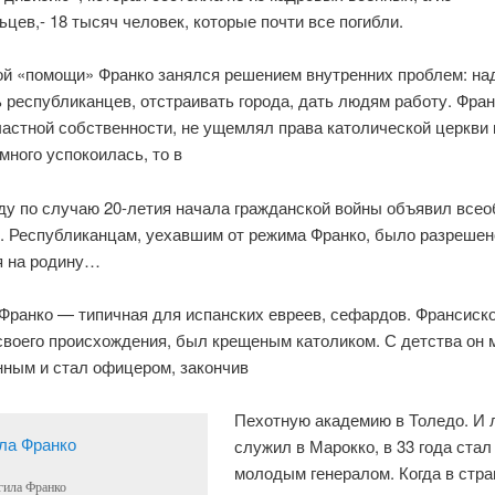
цев,- 18 тысяч человек, которые почти все погибли.
ой «помощи» Франко занялся решением внутренних проблем: на
 республиканцев, отстраивать города, дать людям работу. Фран
астной собственности, не ущемлял права католической церкви 
много успокоилась, то в
у по случаю 20-летия начала гражданской войны объявил все
. Республиканцам, уехавшим от режима Франко, было разрешен
я на родину…
Франко — типичная для испанских евреев, сефардов. Франсиско
своего происхождения, был крещеным католиком. С детства он 
нным и стал офицером, закончив
Пехотную академию в Толедо. И 
служил в Марокко, в 33 года ста
молодым генералом. Когда в стра
ила Франко