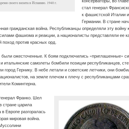
консерваторы, во глав
время своего визита в Испанию. 1940 г.
стал генерал Франсиск
к фашистской Италии 
Германии. В стране на
нная гражданская война. Республиканцы определяли эту войну 
 силами фашизма и реакции, а националисты представляли ее к
 поход против красных орд.
 были ожесточенные. К боям подключились «приглашенные» с
 и итальянские самолеты бомбили позиции республиканцев, сте
и город Гернику. В небе летали и советские летчики, они бомби
националистов, на земле плечом к плечу с республиканцами ср
ители Коминтерна.
генерал Франко. Шел
 в стране царила
а в Европе разгоралась
орая мировая война.
 Муссолини