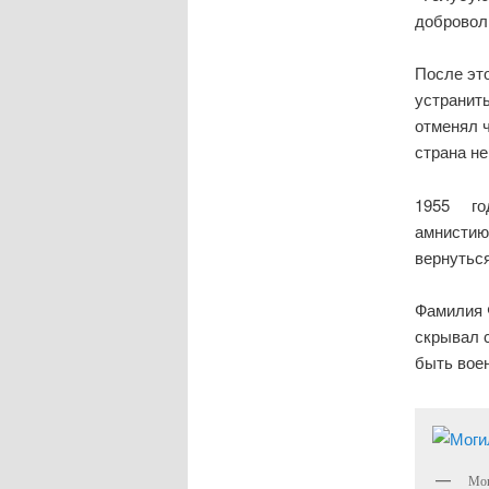
доброволь
После эт
устранить
отменял ч
страна не
1955 год
амнистию
вернутьс
Фамилия 
скрывал 
быть вое
Мог