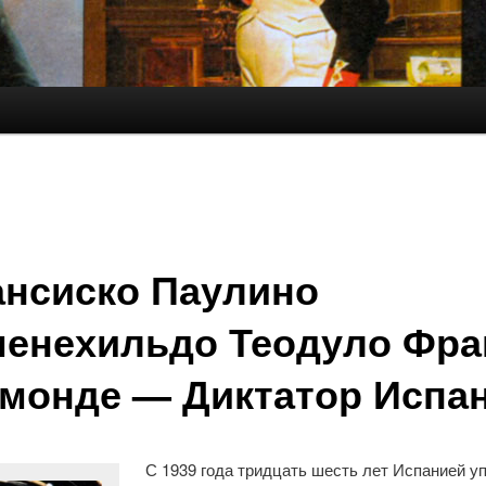
нсиско Паулино
енехильдо Теодуло Фра
монде — Диктатор Испа
С 1939 года тридцать шесть лет Испанией у