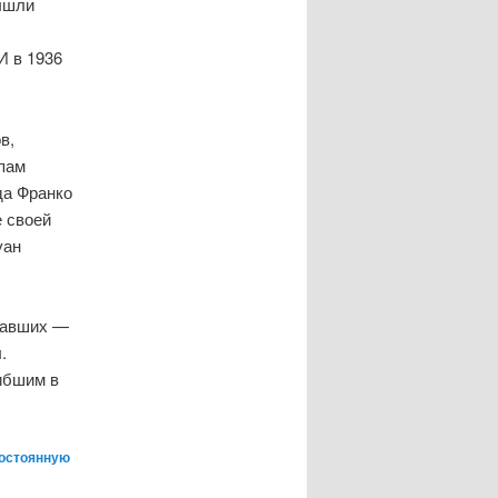
ышли
И в 1936
в,
мпам
да Франко
е своей
уан
 Павших —
.
ибшим в
остоянную