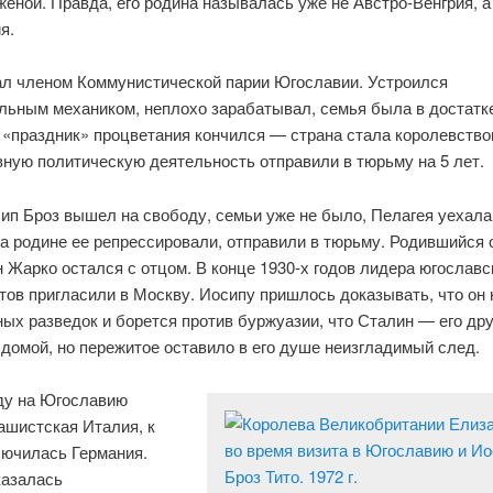
еной. Правда, его родина называлась уже не Австро-Венгрия, а
я.
ал членом Коммунистической парии Югославии. Устроился
льным механиком, неплохо зарабатывал, семья была в достатке
у «праздник» процветания кончился — страна стала королевство
вную политическую деятельность отправили в тюрьму на 5 лет.
сип Броз вышел на свободу, семьи уже не было, Пелагея уехал
а родине ее репрессировали, отправили в тюрьму. Родившийся о
 Жарко остался с отцом. В конце 1930-х годов лидера югославс
ов пригласили в Москву. Иосипу пришлось доказывать, что он 
ых разведок и борется против буржуазии, что Сталин — его дру
домой, но пережитое оставило в его душе неизгладимый след.
оду на Югославию
ашистская Италия, к
лючилась Германия.
казалась