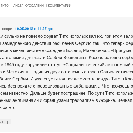
 ТИТО — ЛИДЕР ЮГОСЛАВИИ
: 1 КОММЕНТАРИЙ
д
говорит
10.05.2012 в 11:37 дп
:
м сильно не повезло хорват Тито использовал их, при этом зал
 замедленного действия расчленив Сербию так , что теперь се
лись в меньшинстве в соседней Боснии, Македонии…»Придума
с автономии для части Сербии Воеводины, Косово исконно серб
 в 1945 году «вручили» статус «Социалистический автономный 
о и Метохия «— один из двух автономных краёв Социалистичес
блики Сербия. И уже спустя год после смерти вождя- Тито в Кос
ись беспорядке спровоцированные албанцами… Что произошло
всем известно. Дальше будет пострашнее. По сути Тито исполь
анный англичанами и французами трайбализм в Африке. Вечная
 за это!
↓
тить