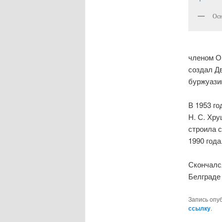
Осн
членом Ор
создал Д
буржуазии
В 1953 го
Н. С. Хру
строила 
1990 года
Скончался
Белграде
Запись опу
ссылку
.