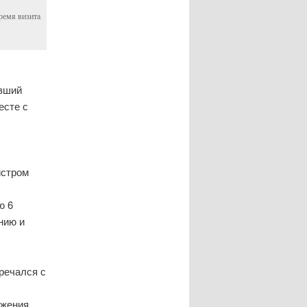
ремя визита
явший
есте с
истром
ю 6
нию и
тречался с
ажения