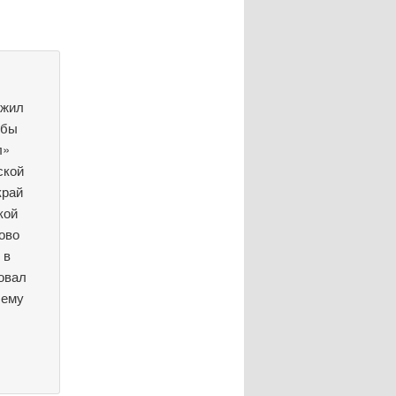
ожил
рбы
л»
ской
край
кой
ово
 в
зовал
 ему