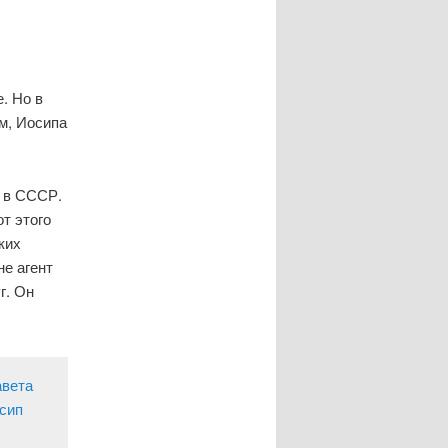
. Но в
м, Иосипа
а в СССР.
т этого
ких
не агент
г. Он