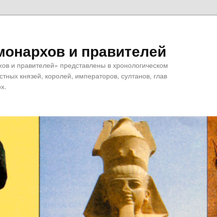
монархов и правителей
хов и правителей» представлены в хронологическом
тных князей, королей, императоров, султанов, глав
х.