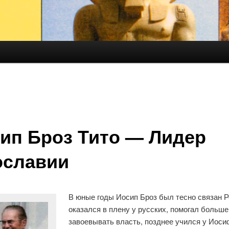
ип Броз Тито — Лидер
славии
В юные годы Иосип Броз был тесно связан Р
оказался в плену у русских, помогал больш
завоевывать власть, позднее учился у Иоси