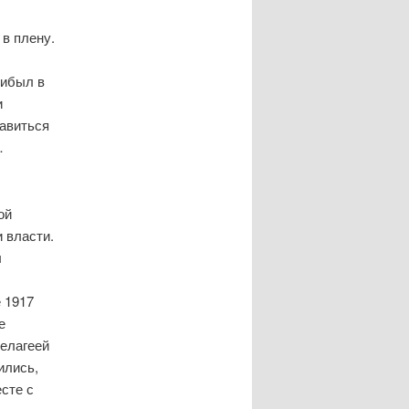
 в плену.
рибыл в
и
авиться
…
ой
 власти.
л
 1917
е
Пелагеей
ились,
есте с