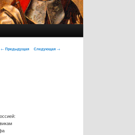
Навигация
←
Предыдущая
Следующая
→
по
записям
оссией:
евикам
фа