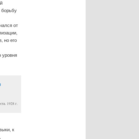
ой
ю борьбу
чался от
лизации,
, но его
о уровня
та. 1928 г.
зыки, к
.