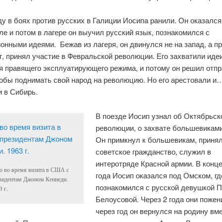
ду в боях против русских в Галиции Иосипа ранили. Он оказался
ле и потом в лагере он выучил русский язык, познакомился с
онными идеями.
Бежав из лагеря, он двинулся не на запад, а п
, принял участие в Февральской революции. Его захватили иде
я правящего эксплуатирующего режима, и потому он решил отпр
тобы поднимать свой народ на революцию. Но его арестовали и
и в Сибирь.
В поезде Иосип узнал об Октябрьск
революции, о захвате большевиками
Он примкнул к большевикам, приня
советское гражданство, служил в
интеротряде Красной армии. В конце
о во время визита в США с
года Иосип оказался под Омском, гд
зидентам Джоном Кеннеди.
познакомился с русской девушкой 
3 г.
Белоусовой. Через 2 года они пожен
через год он вернулся на родину вм