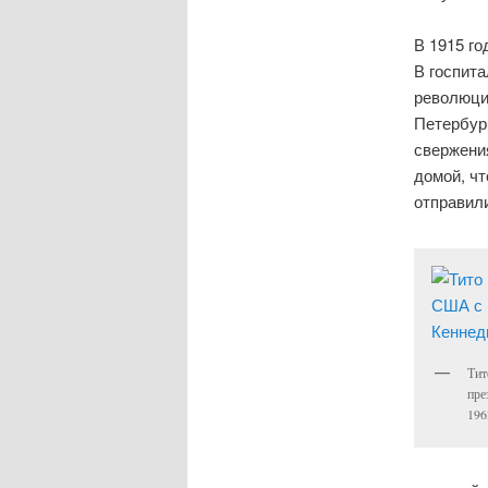
В 1915 го
В госпита
революци
Петербург
свержени
домой, ч
отправил
Тит
пре
196