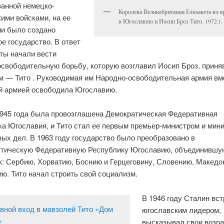
ванной немецко-
Королева Великобритании Елизавета во в
ими войсками, на ее
в Югославию и Иосип Броз Тито. 1972 г.
ии было создано
е государство. В ответ
ты начали вести
освободительную борьбу, которую возглавил Иосип Броз, прин
м — Тито . Руководимая им Народно-освободительная армия вм
й армией освободила Югославию.
1945 года была провозглашена Демократическая Федеративная
ка Югославия, и Тито стал ее первым премьер-министром и мин
ых дел. В 1963 году государство было преобразовано в
тическую Федеративную Республику Югославию, объединившу
к: Сербию, Хорватию, Боснию и Герцеговину, Словению, Македо
ю. Тито начал строить свой социализм.
В 1946 году Сталин вс
югославским лидером,
высказывал свои возр