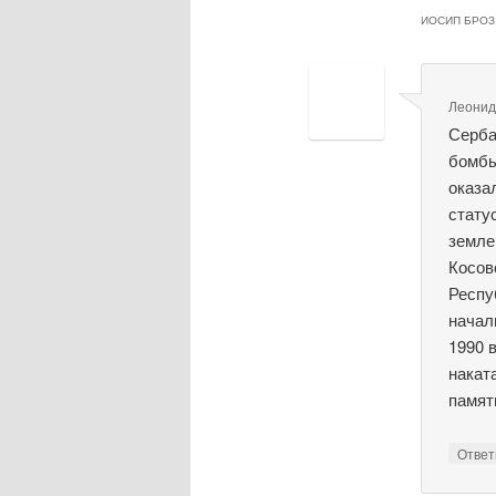
ИОСИП БРОЗ
Леони
Серба
бомбы
оказа
стату
земле
Косов
Респу
начал
1990 
накат
память
Отве