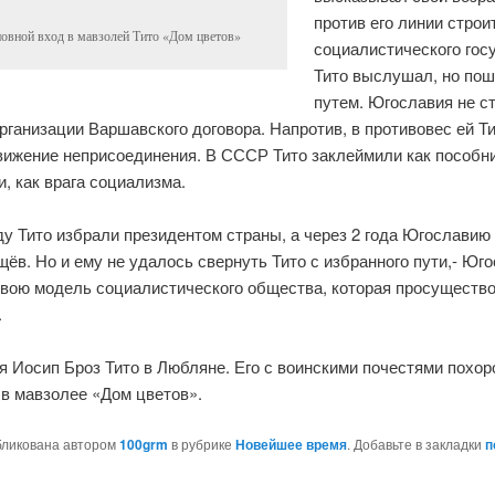
против его линии строи
овной вход в мавзолей Тито «Дом цветов»
социалистического гос
Тито выслушал, но по
путем. Югославия не с
ганизации Варшавского договора. Напротив, в противовес ей Т
вижение неприсоединения. В СССР Тито заклеймили как пособн
, как врага социализма.
ду Тито избрали президентом страны, а через 2 года Югославию
щёв. Но и ему не удалось свернуть Тито с избранного пути,- Юг
свою модель социалистического общества, которая просуществ
.
 Иосип Броз Тито в Любляне. Его с воинскими почестями похор
 в мавзолее «Дом цветов».
бликована автором
100grm
в рубрике
Новейшее время
. Добавьте в закладки
п