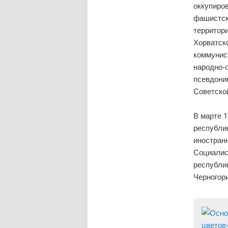
оккупиро
фашистск
территор
Хорватско
коммунис
народно-
псевдони
Советско
В марте 
республи
иностранн
Социалис
республи
Черногори