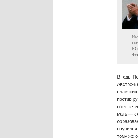
Иос
(18
Юго
Фот
В годы П
Австро-В
славянин,
против р
обеспечен
мать — с
образова
научился 
тому же 