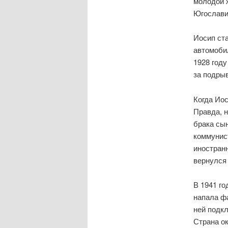
молодой ж
Югослави
Иосип ст
автомоби
1928 год
за подры
Когда Ио
Правда, н
брака сын
коммунист
иностранн
вернулся 
В 1941 г
напала ф
ней подк
Страна о