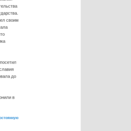
тельства
ударства.
шел своим
тала
ито
ика
 посетил
ославия
овала до
онили в
остоянную