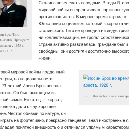
Сталина повелевать народами. В годы Втор
мировой войны он организовал партизанску
против фашистов. В мирное время строил в
Югославии социализм, который в корне отли
сталинского. Тито не проводил ни индустриа
ип Броз Тито
ни коллективизации, не трогал собственников
92-1980), Президент
страна активно развивалась, граждане были
славии с 1953 г.
свободны, они достигли достаточно высоког
о 1971 г.
жизни.
ервой мировой войны подданный
енгрии, по национальности
 23-летний Иосип Броз воевал
усских. Он был выходцем из
Иосин Броз во время арес
ной семьи. Его отец — хорват,
ловенка дали сыну хорошее
ние. Честолюбивый по натуре, он
играть на фортепиано, прекрасно танцевал, знал иностранные я
обладал приятной внешностью и отличался упрямым характером