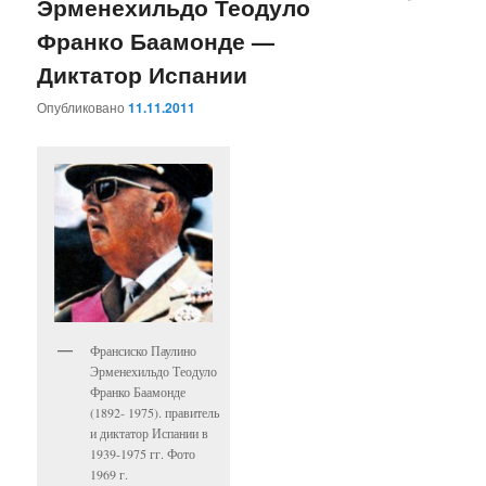
Эрменехильдо Теодуло
Франко Баамонде —
Диктатор Испании
Опубликовано
11.11.2011
Франсиско Паулино
Эрменехильдо Теодуло
Франко Баамонде
(1892- 1975). правитель
и диктатор Испании в
1939-1975 гг. Фото
1969 г.