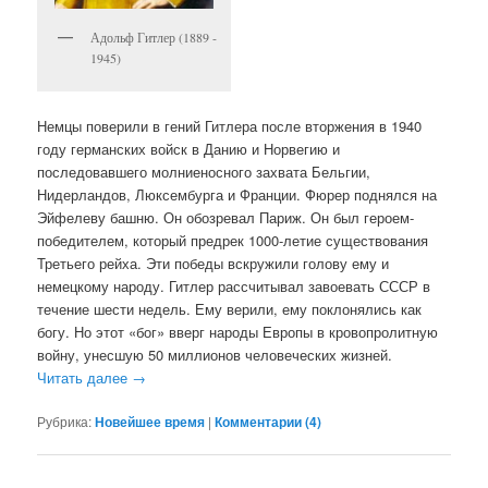
Адольф Гитлер (1889 -
1945)
Немцы поверили в гений Гитлера после вторжения в 1940
году германских войск в Данию и Норвегию и
последовавшего молниеносного захвата Бельгии,
Нидерландов, Люксембурга и Франции. Фюрер поднялся на
Эйфелеву башню. Он обозревал Париж. Он был героем-
победителем, который предрек 1000-летие существования
Третьего рейха. Эти победы вскружили голову ему и
немецкому народу. Гитлер рассчитывал завоевать СССР в
течение шести недель. Ему верили, ему поклонялись как
богу. Но этот «бог» вверг народы Европы в кровопролитную
войну, унесшую 50 миллионов человеческих жизней.
Читать далее
→
Рубрика:
Новейшее время
|
Комментарии (
4
)