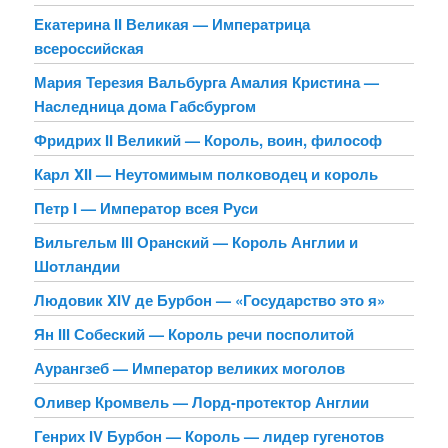
Екатерина II Великая — Императрица
всероссийская
Мария Терезия Вальбурга Амалия Кристина —
Наследница дома Габсбургом
Фридрих II Великий — Король, воин, философ
Карл XII — Неутомимым полководец и король
Петр I — Император всея Руси
Вильгельм III Оранский — Король Англии и
Шотландии
Людовик XIV де Бурбон — «Государство это я»
Ян III Собеский — Король речи посполитой
Аурангзеб — Император великих моголов
Оливер Кромвель — Лорд-протектор Англии
Генрих IV Бурбон — Король — лидер гугенотов