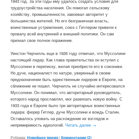
1943 год. За эти годы ему удалось создать условия для
трудоустройства населения. Он помогал сельскому
хозяйству, промышленности, завоевал авторитет у
большинства жителей. Но его безграничная власть,
воинственные устремления, союз с Гитлером привели к
провалу всей внутренней и внешней политики. Он сам
признал свое полное поражение.
Уинстон Черчилль еще в 1926 году отмечал, что Муссолини
настоящий лидер. Как глава правительства он вступил с
Муссолини в переписку, желая приобрести его в союзники.
Но дуче, националист по натуре, уверенный в своем
предназначении быть единственным лидером в Европе, на
сближение не пошел. Черчилль не случайно интересовался
Муссолини. Он понимал, что авторитарный руководитель,
которого народ прославлял, мог развязать новую войну. С
1933 года в Европе было три авторитарных воинственных
лидера: фюрер Гитлер, дуче Муссолини и вождь Сталин.
Оставалось уповать на расхождение их взглядов и
непримиримость идеологий.
Читать далее
→
Рубрика:
Новейшее время
|
Комментарии (
2
)