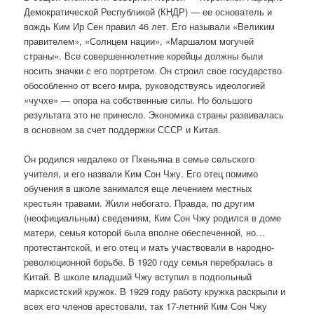
Демократической Республикой (КНДР) — ее основатель и
вождь Ким Ир Сен правил 46 лет. Его называли «Великим
правителем», «Солнцем нации», «Маршалом могучей
страны». Все совершеннолетние корейцы должны были
носить значки с его портретом. Он строил свое государство
обособленно от всего мира, руководствуясь идеологией
«чучхе» — опора на собственные силы. Но большого
результата это не принесло. Экономика страны развивалась
в основном за счет поддержки СССР и Китая.
Он родился недалеко от Пхеньяна в семье сельского
учителя, и его назвали Ким Сон Чжу. Его отец помимо
обучения в школе занимался еще лечением местных
крестьян травами. Жили небогато. Правда, по другим
(неофициальным) сведениям, Ким Сон Чжу родился в доме
матери, семья которой была вполне обеспеченной, но…
протестантской, и его отец и мать участвовали в народно-
революционной борьбе. В 1920 году семья перебралась в
Китай. В школе младший Чжу вступил в подпольный
марксистский кружок. В 1929 году работу кружка раскрыли и
всех его членов арестовали, так 17-летний Ким Сон Чжу