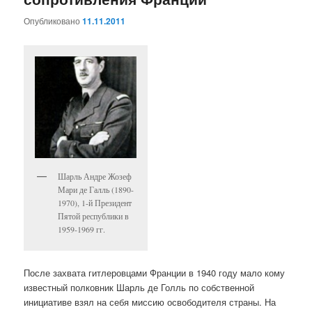
Опубликовано
11.11.2011
Шарль Андре Жозеф
Мари де Галль (1890-
1970), 1-й Президент
Пятой республики в
1959-1969 гг.
После захвата гитлеровцами Франции в 1940 году мало кому
известный полковник Шарль де Голль по собственной
инициативе взял на себя миссию освободителя страны. На