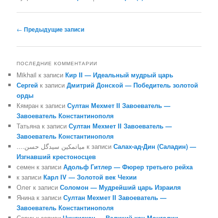
Навигация
←
Предыдущие записи
по
записям
ПОСЛЕДНИЕ КОММЕНТАРИИ
Mikhail
к записи
Кир II — Идеальный мудрый царь
Сергей
к записи
Дмитрий Донской — Победитель золотой
орды
Кямран
к записи
Султан Мехмет II Завоеватель —
Завоеватель Константинополя
Татьяна
к записи
Султан Мехмет II Завоеватель —
Завоеватель Константинополя
....میاتمکین سیدگل حسن
к записи
Салах-ад-Дин (Саладин) —
Изгнавший крестоносцев
семен
к записи
Адольф Гитлер — Фюрер третьего рейха
к записи
Карл IV — Золотой век Чехии
Олег
к записи
Соломон — Мудрейший царь Израиля
Янина
к записи
Султан Мехмет II Завоеватель —
Завоеватель Константинополя
Серик
к записи
Чингисхан — Великий хан Монголии