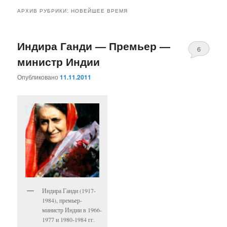
к
к
АРХИВ РУБРИКИ:
НОВЕЙШЕЕ ВРЕМЯ
основному
дополнительному
Индира Ганди — Премьер —
содержимому
содержимому
6
министр Индии
Опубликовано
11.11.2011
Индира Ганди (1917-
1984), премьер-
министр Индии в 1966-
1977 и 1980-1984 гг.