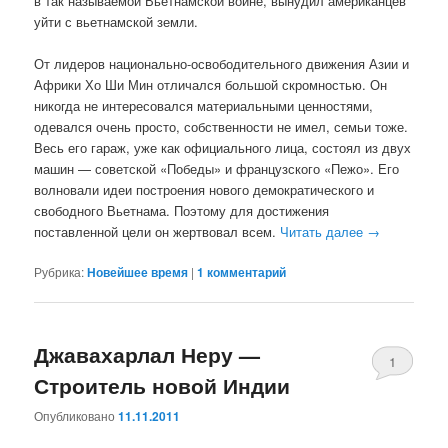
в так называемой Вьетнамской войне, вынудил американцев
уйти с вьетнамской земли.
От лидеров национально-освободительного движения Азии и
Африки Хо Ши Мин отличался большой скромностью. Он
никогда не интересовался материальными ценностями,
одевался очень просто, собственности не имел, семьи тоже.
Весь его гараж, уже как официального лица, состоял из двух
машин — советской «Победы» и французского «Пежо». Его
волновали идеи построения нового демократического и
свободного Вьетнама. Поэтому для достижения
поставленной цели он жертвовал всем.
Читать далее
→
Рубрика:
Новейшее время
|
1
комментарий
Джавахарлал Неру —
1
Строитель новой Индии
Опубликовано
11.11.2011