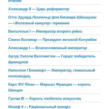
Италии
Александр II — Царь реформатор
Отто Эдуард Леопольд фон Бисмарк-Шёнхаузен
— «Железный канцлер» германии
Вильгельм I — Император второго рейха
Симон Боливар — Президент великой Колумбии
Александр I — Благословенный император
Артур Уэлсли Веллингтон — Герцог победитель
французов
Наполеон I Бонапарт — Император, гениальный
полководец
Карл XIV Юхан — Маршал Франции — король
Швеции
Густав III — Король любитель искусства
Иосиф II — Рациональный монарх