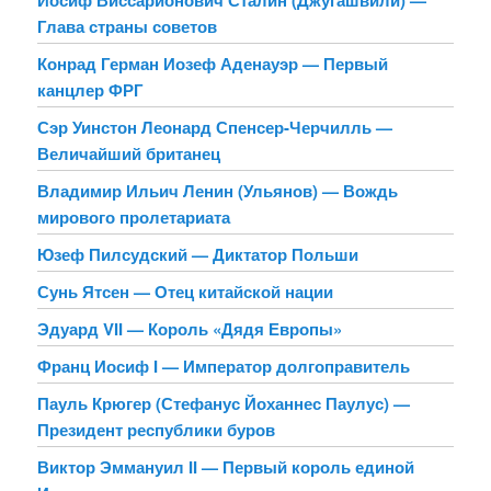
Глава страны советов
Конрад Герман Иозеф Аденауэр — Первый
канцлер ФРГ
Сэр Уинстон Леонард Спенсер-Черчилль —
Величайший британец
Владимир Ильич Ленин (Ульянов) — Вождь
мирового пролетариата
Юзеф Пилсудский — Диктатор Польши
Сунь Ятсен — Отец китайской нации
Эдуард VII — Король «Дядя Европы»
Франц Иосиф I — Император долгоправитель
Пауль Крюгер (Стефанус Йоханнес Паулус) —
Президент республики буров
Виктор Эммануил II — Первый король единой