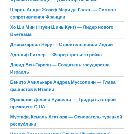
Шарль Андре Жозеф Мари де Галль — Символ
сопротивления Франции
Хо Ши Мин (Нгуен Шинь Кунг) — Лидер нового
Вьетнама
Джавахарлал Неру — Строитель новой Индии
Адольф Гитлер — Фюрер третьего рейха
Давид Бен-Гурион — Создатель государства
Израиль
Бенито Амилькаре Андреа Муссолини — Глава
фашистов в Италии
Франклин Делано Рузвельт — Тридцать второй
президент США
Мустафа Кемаль Ататюрк — Основатель турецкой
республики
Иосиф Виссарионович Сталин (Джугашвили) —