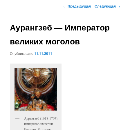
к
Навигация
←
Предыдущая
Следующая
→
по
основному
записям
Аурангзеб — Император
содержимому
великих моголов
Опубликовано
11.11.2011
Аурангзеб (1618-1707),
император империи
Великих Моголов с