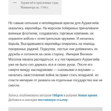
Аурангзеб в преклонные годы.
Миниатюра ок. 1700 г.
Но самым сильным и непобедимым врагом для Аурангзеба
оказались европейцы. На морском побережье причаливали
военные флотилии, создавались торговые компании, их
охраняли войска с огнестрельным оружием. И началась
борьба. Высадившиеся европейцы опирались на помощь
покоренных раджей. Подкупом, лестью они добивались их
дружбы и склоняли на свою сторону. Империя Великих
Моголов начала распадаться, и у постаревшего Аурангзеба
уже не было сил держать все в своих руках. После его
смерти между наследниками — сыновьями и внуками —
началась ожесточенная война за право стать владыкой, но
спасти империю от развала на отдельные государства они не
смогли.
Запись опубликована автором
100grm
в рубрике
Новое время
.
Добавьте в закладки
постоянную ссылку
.