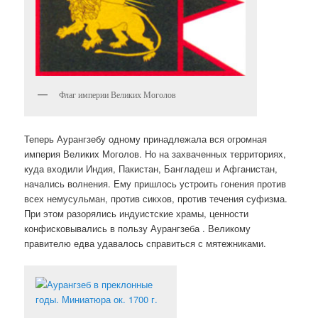
Флаг империи Великих Моголов
Теперь Аурангзебу одному принадлежала вся огромная
империя Великих Моголов. Но на захваченных территориях,
куда входили Индия, Пакистан, Бангладеш и Афганистан,
начались волнения. Ему пришлось устроить гонения против
всех немусульман, против сикхов, против течения суфизма.
При этом разорялись индуистские храмы, ценности
конфисковывались в пользу Аурангзеба . Великому
правителю едва удавалось справиться с мятежниками.