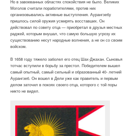
Но в завоеванных областях спокойствия не было. Великих
Моголов считали поработителями, против них
организовывались активные выступления. Аурангзебу
пришлось силой оружия усмирять восставших. Он
действовал по совету отца — приобретал в друзья местных
раджей, которым внушал, что самую большую угрозу их
существованию несут народные волнения, а не он со своим
войском.
В 1658 году тяжело заболел его отец Шах-Джахан. Сыновья
тотчас вступили в борьбу за престол. Победителем вышел
самый опытный, самый сильный и образованный 40- летний
Аурангзеб. Он вошел в Дели уже как правитель и первым
делом заточил в покоях своего отца, которого с той поры
никто не видел.