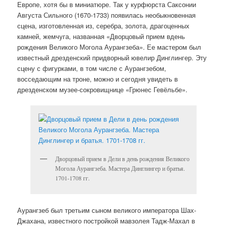
Европе, хотя бы в миниатюре. Так у курфюрста Саксонии
Августа Сильного (1670-1733) появилась необыкновенная
сцена, изготовленная из, серебра, золота, драгоценных
камней, жемчуга, названная «Дворцовый прием вдень
рождения Великого Могола Аурангзеба». Ее мастером был
известный дрезденский придворный ювелир Динглингер. Эту
сцену с фигурками, в том числе с Аурангзебом,
восседающим на троне, можно и сегодня увидеть в
дрезденском музее-сокровищнице «Грюнес Гевёльбе».
Дворцовый прием в Дели в день рождения Великого
Могола Аурангзеба. Мастера Динглингер и братья.
1701-1708 гг.
Аурангзеб был третьим сыном великого императора Шах-
Джахана, известного постройкой мавзолея Тадж-Махал в