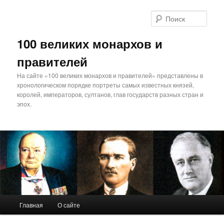
Поис
100 великих монархов и
правителей
На сайте «100 великих монархов и правителей» представлены в
хронологическом порядке портреты самых известных князей,
королей, императоров, султанов, глав государств разных стран и
эпох.
Главное
Главная
О сайте
Перейти
меню