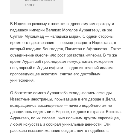
1658 г.
В Индии по-разному относятся к древнему императору и
падишаху империи Великих Моголов Аурангзебу, он же
Султан Мухаммад — «владыка мира». С одной стороны,
время его царствования — период расцвета Индостана, в
который входили Бангладеш, Пакистан и Афганистан. Такое
объединение обеспечило рост богатства империи. В то же
время Аурангзеб преследовал немусульман, искоренял
популярный в Индии суфизм — одно из течений ислама,
проповедующее аскетизм, считал его достойным
уничтожения.
О богатстве самого Аурангзеба складывались легенды.
Известные иностранцы, побывавшие в его дворце в Дели,
возвращались восхищенные — ничего подобного им не
доводилось видеть ни в Европе, ни даже в странах Востока.
Аурангзеб, по их словам, был большим другом европейцев,
любил искусства и собирал уникальные ценности. Эти
рассказы вызвали желание создать нечто подобное в