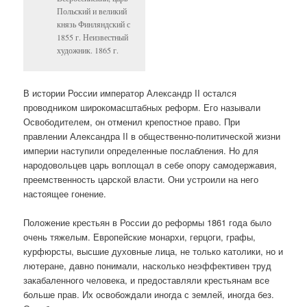
Польский и великий
князь Финляндский с
1855 г. Неизвестный
художник. 1865 г.
В истории России император Александр II остался
проводником широкомасштабных реформ. Его называли
Освободителем, он отменил крепостное право. При
правлении Александра II в общественно-политической жизни
империи наступили определенные послабления. Но для
народовольцев царь воплощал в себе опору самодержавия,
преемственность царской власти. Они устроили на него
настоящее гонение.
Положение крестьян в России до реформы 1861 года было
очень тяжелым. Европейские монархи, герцоги, графы,
курфюрсты, высшие духовные лица, не только католики, но и
лютеране, давно понимали, насколько неэффективен труд
закабаленного человека, и предоставляли крестьянам все
больше прав. Их освобождали иногда с землей, иногда без.