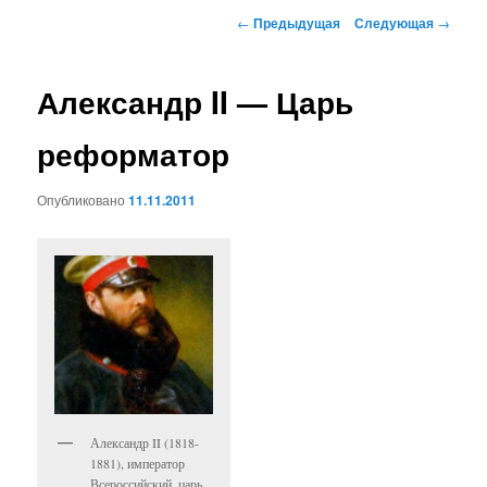
к
Навигация
←
Предыдущая
Следующая
→
по
основному
записям
Александр II — Царь
содержимому
реформатор
Опубликовано
11.11.2011
Александр II (1818-
1881), император
Всероссийский, царь