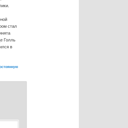
лики.
еной
ром стал
инята
де Голль
ился в
остоянную