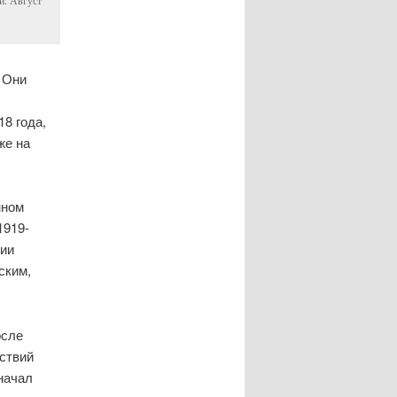
и. Август
 Они
18 года,
же на
нном
1919-
нии
ским,
осле
ствий
начал