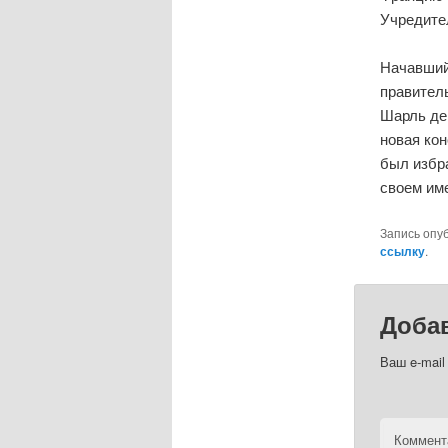
Учредите
Начавший
правитель
Шарль де
новая кон
был избра
своем им
Запись опу
ссылку
.
Доба
Ваш e-mail
Коммент