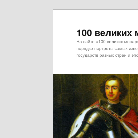
100 великих 
На сайте «100 великих монар
порядке портреты самых извес
государств разных стран и эпо