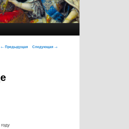
Навигация
←
Предыдущая
Следующая
→
по
записям
е
 году