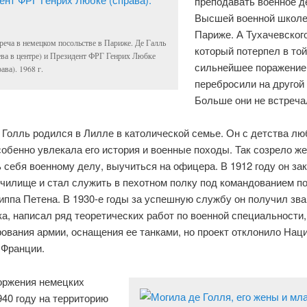
преподавать военное д
Высшей военной школе
Париже. А Тухачевского
реча в немецком посольстве в Париже. Де Галль
который потерпел в той
ева в центре) и Президент ФРГ Генрих Любке
сильнейшее поражение
рава). 1968 г.
перебросили на другой
Больше они не встреч
 Голль родился в Лилле в католической семье. Он с детства л
собенно увлекала его история и военные походы. Так созрело ж
 себя военному делу, выучиться на офицера. В 1912 году он за
училище и стал служить в пехотном полку под командованием п
иппа Петена. В 1930-е годы за успешную службу он получил зв
а, написал ряд теоретических работ по военной специальности,
ования армии, оснащения ее танками, но проект отклонило Нац
 Франции.
оржения немецких
940 году на территорию