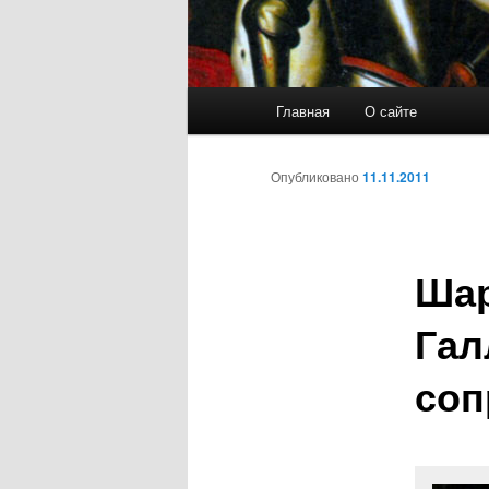
Главное
Главная
О сайте
Перейти
меню
к
Опубликовано
11.11.2011
основному
Шар
содержимому
Гал
соп