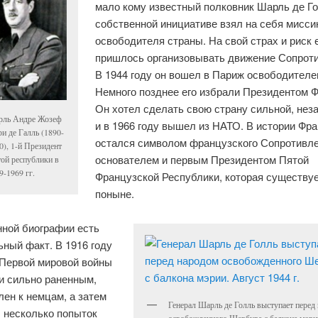
мало кому известный полковник Шарль де Г
собственной инициативе взял на себя мисс
освободителя страны. На свой страх и риск 
пришлось организовывать движение Сопрот
В 1944 году он вошел в Париж освободителе
Немного позднее его избрали Президентом 
Он хотел сделать свою страну сильной, нез
ль Андре Жозеф
и в 1966 году вышел из НАТО. В истории Фра
и де Галль (1890-
остался символом французского Сопротивле
0), 1-й Президент
основателем и первым Президентом Пятой
ой республики в
9-1969 гг.
Французской Республики, которая существуе
поныне.
нной биографии есть
ный факт. В 1916 году
 Первой мировой войны
и сильно раненным,
лен к немцам, а затем
Генерал Шарль де Голль выступает перед
 несколько попыток