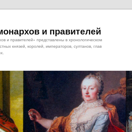
монархов и правителей
хов и правителей» представлены в хронологическом
тных князей, королей, императоров, султанов, глав
х.