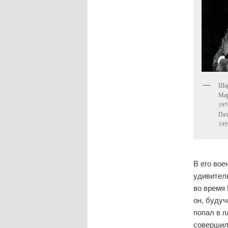
Шар
Мар
197
Пят
195
В его вое
удивитель
во время
он, будуч
попал в п
совершил