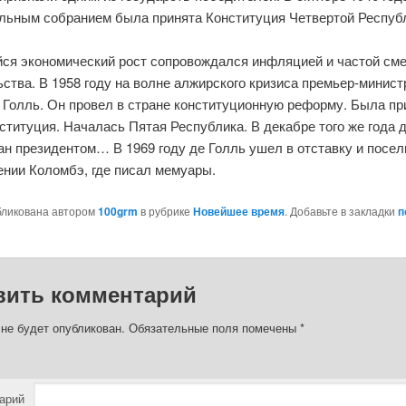
льным собранием была принята Конституция Четвертой Респуб
ся экономический рост сопровождался инфляцией и частой см
ства. В 1958 году на волне алжирского кризиса премьер-минист
 Голль. Он провел в стране конституционную реформу. Была пр
ституция. Началась Пятая Республика. В декабре того же года 
н президентом… В 1969 году де Голль ушел в отставку и посел
ении Коломбэ, где писал мемуары.
бликована автором
100grm
в рубрике
Новейшее время
. Добавьте в закладки
п
вить комментарий
 не будет опубликован.
Обязательные поля помечены
*
арий