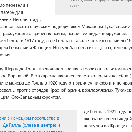
освобожденного Шербура с балкона мэри
Его перевели в
1944 г.
 лагерь для
енных Ингольштадт.
казался вместе с русским подпоручиком Михаилом Тухачевским.
, рассуждали о причинах войны, новейших видах вооружения.
ий бежал в 1917 году, а де Голль оставался в заключении до 19
рия Германии и Франции. Но судьба свела их еще раз, теперь у
жения.
оду Шарль де Голль преподавал военную теорию в польском вое
од Варшавой. В это время началась советско-польская война (
ине майора де Голль в 1920 году отправился на фронт и по иро
оевал… против отрядов Красной армии, возглавляемых Тухачев
щим Юго-Западным фронтом.
Де Голль в 1921 году п
окончания военных дей
вернулся во Францию, 