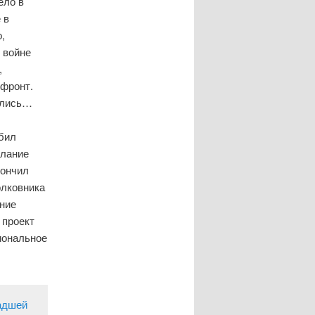
ело в
 в
,
 войне
,
 фронт.
ались…
юбил
елание
кончил
олковника
ание
 проект
иональное