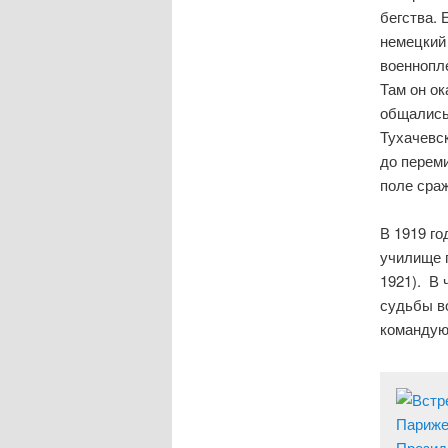
бегства. 
немецкий
военнопл
Там он о
общались
Тухачевск
до переми
поле сра
В 1919 г
училище п
1921).
В ч
судьбы в
командую