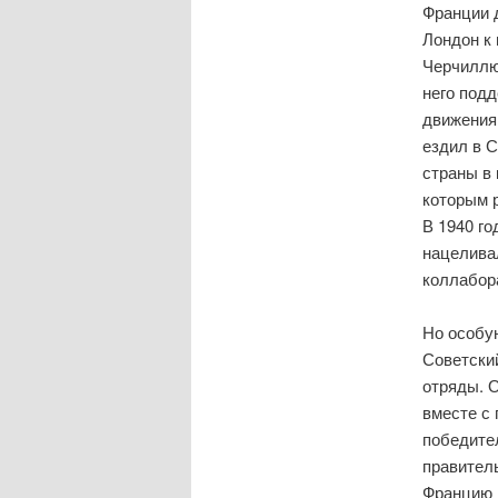
Франции 
Лондон к
Черчиллю
него подд
движения
ездил в С
страны в
которым 
В 1940 го
нацеливал
коллабор
Но особу
Советски
отряды. О
вместе с 
победите
правител
Францию п