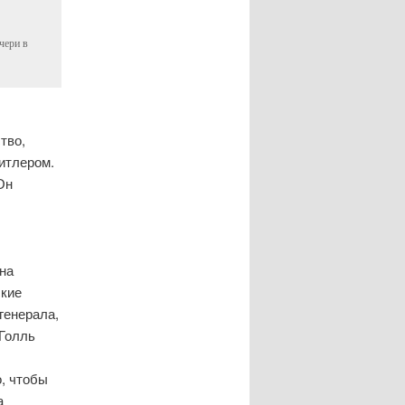
чери в
тво,
итлером.
Он
на
ские
генерала,
 Голль
, чтобы
а