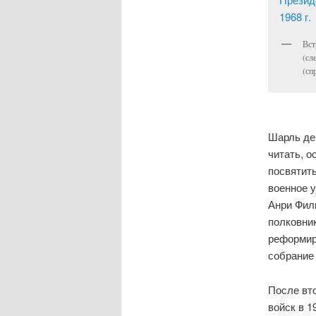
Вст
(сл
(сп
Шарль де
читать, о
посвятить
военное 
Анри Фил
полковник
реформир
собрание
После вт
войск в 1