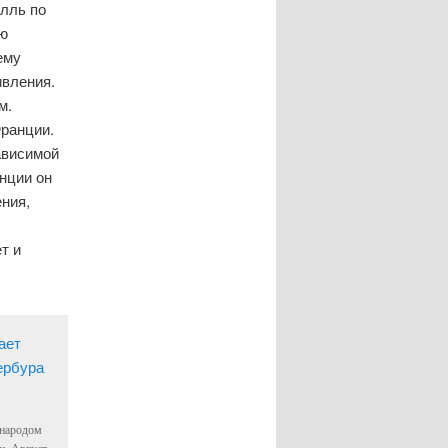
олль по
ию
ему
ивления.
м.
Франции.
ависимой
нции он
ния,
т и
 народом