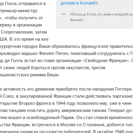
де Голль отправился в
 премьер-министру
Могила де Голля, его жены и младшей до
 , чтобы получить от
Коломбэ
ержку в организации
 Сопротивления, затем
ША. В это время на юге
 курортном городке Виши образовалось французское правительс
руководил маршал Филипп Петен, пожелавший сотрудничать с Г
ду де Голль встал во главе организации «Свободная Франция». 
 своих людей бороться против оккупантов, против
ационистского режима Виши.
ю активность его движение приобрело после нападения Гитлера 
й Союз, в оккупированной Франции стали действовать партизан
ткрытие Второго фронта в 1944 году позволило ему, уже в чине 
повстанцами очистить дорогу американским танкам. Генерал до
лем вошел в освобожденный Париж. Он стал главой временного
ьства Франции, встречался в Москве со Сталиным, добился того
ризнали одним из государств-победителей. В октябре 1946 год