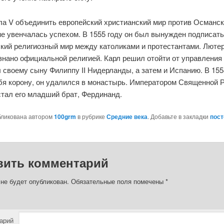
ла V объединить европейский христианский мир против Османс
не увенчалась успехом. В 1555 году он был вынужден подписать
ский религиозный мир между католиками и протестантами. Люте
знано официальной религией. Карл решил отойти от управления
 своему сыну Филиппу II Нидерланды, а затем и Испанию. В 155
ебя корону, он удалился в монастырь. Императором Священной 
стал его младший брат, Фердинанд.
бликована автором
100grm
в рубрике
Средние века
. Добавьте в закладки
пос
вить комментарий
 не будет опубликован.
Обязательные поля помечены
*
арий