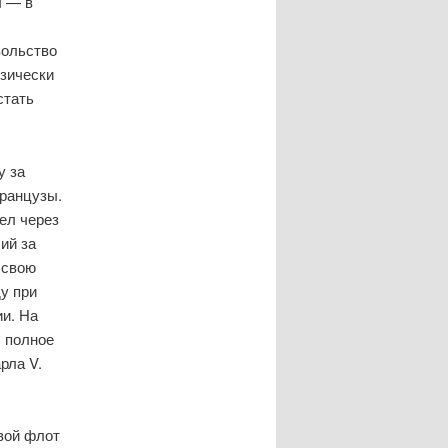
ы — в
вольство
изически
стать
у за
ранцузы.
ел через
ий за
 свою
ду при
и. На
л полное
рла V.
свой флот