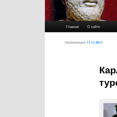
Главное
Главная
О сайте
Перейти
меню
к
Опубликовано
11.11.2011
основному
Кар
содержимому
тур