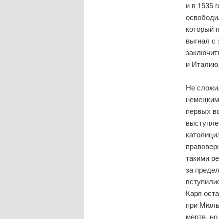
и в 1535 
освободи
который 
выгнал с 
заключить
и Италию
Не сложи
немецким
первых в
выступле
католициз
правовер
такими ре
за преде
вступилис
Карл оста
при Мюль
мертв, но