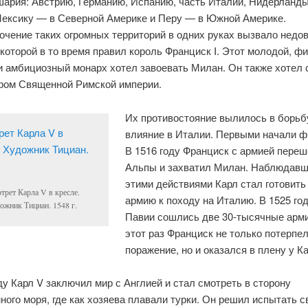
шария: Австрию, Германию, Испанию, часть Италии, Нидерланд
Мексику — в Северной Америке и Перу — в Южной Америке.
очение таких огромных территорий в одних руках вызвало недо
которой в то время правил король Франциск I. Этот молодой, ф
и амбициозный монарх хотел завоевать Милан. Он также хотел 
ром Священной Римской империи.
Их противостояние вылилось в борьб
влияние в Италии. Первыми начали ф
В 1516 году Франциск с армией переш
Альпы и захватил Милан. Наблюдавш
этими действиями Карл стал готовить
трет Карла V в кресле.
армию к походу на Италию. В 1525 го
ожник Тициан. 1548 г.
Павии сошлись две 30-тысячные арми
этот раз Франциск не только потерпе
поражение, но и оказался в плену у Ка
ду Карл V заключил мир с Англией и стал смотреть в сторону
ого моря, где как хозяева плавали турки. Он решил испытать 