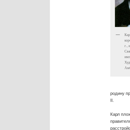
Кар
кор
г.,
Свя
имп
Худ
Амб
родину пр
II.
Карл плох
правител
расстройс