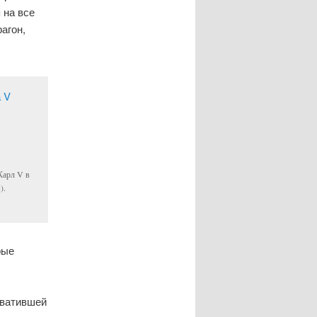
 на все
агон,
Карл V в
).
рые
хватившей