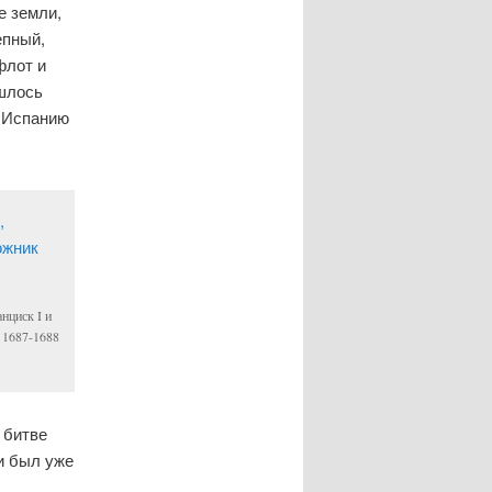
е земли,
епный,
флот и
ишлось
, Испанию
нциск I и
 1687-1688
 битве
и был уже