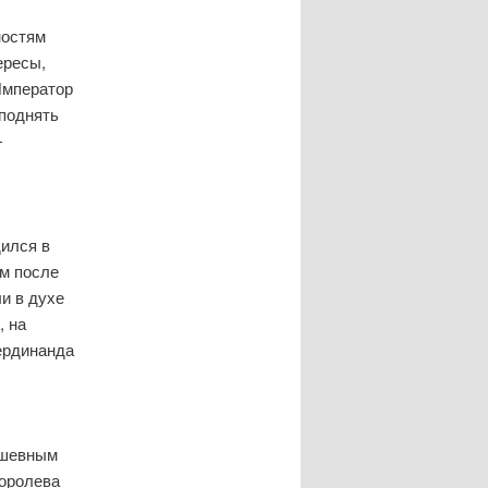
ностям
ересы,
Император
поднять
—
дился в
м после
ли в духе
, на
Фердинанда
ушевным
королева