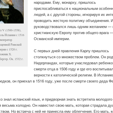
народами. Ему, монарху, пришлось
приспосабливаться к национальным особен
людей, а с другой стороны, игнорируя их инт
проводить жесткую политику объединения. 
руководствовался лишь одним желанием — 
л V (1500-1558),
христианскую Европу против общего врага 
оль Испании с 1516
Османской империи.
 император
щенной Римской
ерии с 1520 г.
С первых дней правления Карлу пришлось
ожник X.
столкнуться со множеством проблем. Он ро
ергер. Ок. 1532 г.
Нидерландах, которые унаследовал ребенко
смерти отца в 1506 году и где его воспитыва
верности к католической религии. В Испанию
едков, он приехал в 1516 году, уже после смерти своего деда 
о знал испанский язык, и придворная знать встретила молодого
я весьма холодно. Он навестил свою мать, которая страдала д
твом. Но встреча с ней не принесла ему облегчения. Его мать, 