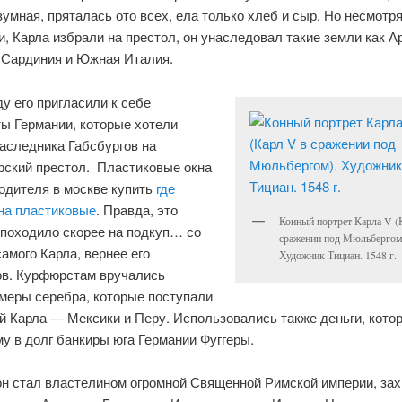
умная, пряталась ото всех, ела только хлеб и сыр. Но несмотря
, Карла избрали на престол, он унаследовал такие земли как Ар
 Сардиния и Южная Италия.
ду его пригласили к себе
ы Германии, которые хотели
аследника Габсбургов на
рский престол.
Пластиковые окна
одителя в москве купить
где
кна пластиковые
. Правда, это
Конный портрет Карла V (
 походило скорее на подкуп… со
сражении под Мюльбергом
амого Карла, вернее его
Художник Тициан. 1548 г.
ов. Курфюрстам вручались
меры серебра, которые поступали
й Карла — Мексики и Перу. Использовались также деньги, кото
у в долг банкиры юга Германии Фуггеры.
 он стал властелином огромной Священной Римской империи, за