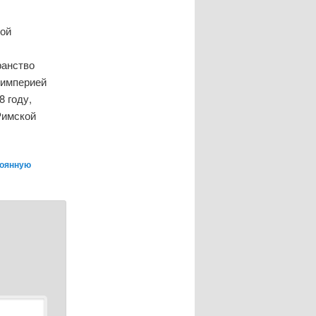
кой
ранство
 империей
8 году,
Римской
тоянную