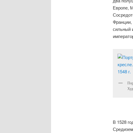
два полу
Европе, 
Сосредот
Франции, 
сильный 
императо
Пор
Худ
В 1528 го
Средиземн