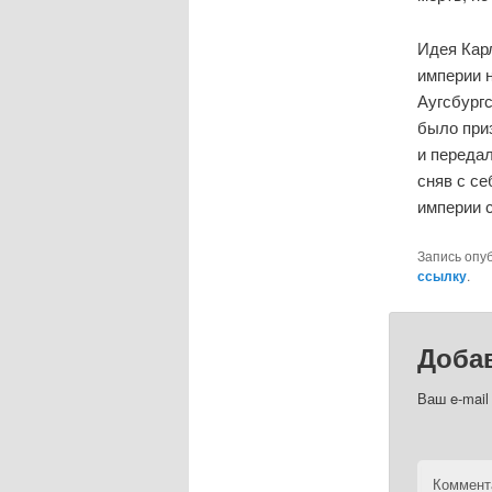
Идея Кар
империи 
Аугсбург
было при
и передал
сняв с с
империи 
Запись опу
ссылку
.
Доба
Ваш e-mail
Коммент