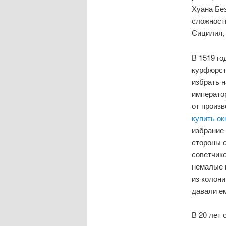
Хуана Без
сложности
Сицилия,
В 1519 го
курфюрст
избрать н
императо
от произв
купить о
избрание
стороны с
советчик
немалые 
из колони
давали ем
В 20 лет