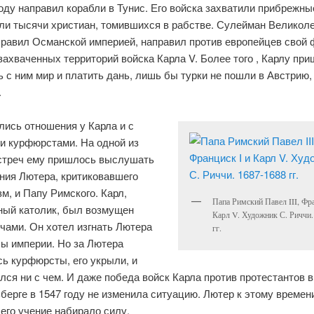
году направил корабли в Тунис. Его войска захватили прибрежны
ли тысячи христиан, томившихся в рабстве. Сулейман Великол
правил Османской империей, направил против европейцев свой 
захваченных территорий войска Карла V. Более того , Карлу пр
 с ним мир и платить дань, лишь бы турки не пошли в Австрию
.
лись отношения у Карла и с
и курфюрстами. На одной из
стреч ему пришлось выслушать
ния Лютера, критиковавшего
м, и Папу Римского. Карл,
Папа Римский Павел III, Фра
ный католик, был возмущен
Карл V. Художник С. Риччи.
чами. Он хотел изгнать Лютера
гг.
лы империи. Но за Лютера
ь курфюрсты, его укрыли, и
лся ни с чем. И даже победа войск Карла против протестантов в
берге в 1547 году не изменила ситуацию. Лютер к этому времен
 его учение набирало силу.