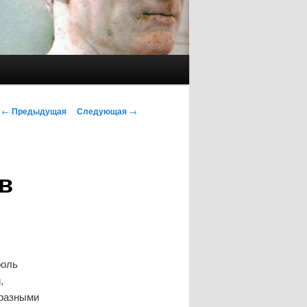
Навигация
←
Предыдущая
Следующая
→
по
записям
в
роль
,
 разными