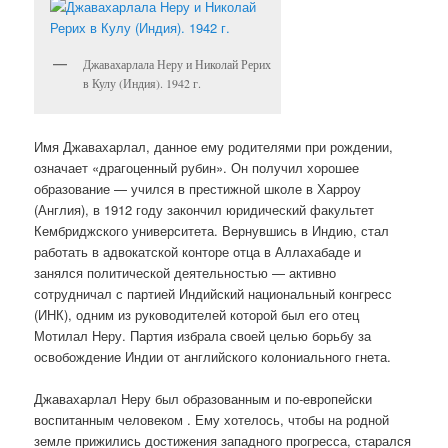
Джавахарлала Неру и Николай Рерих
в Кулу (Индия). 1942 г.
Имя Джавахарлал, данное ему родителями при рождении,
означает «драгоценный рубин». Он получил хорошее
образование — учился в престижной школе в Харроу
(Англия), в 1912 году закончил юридический факультет
Кембриджского университета. Вернувшись в Индию, стал
работать в адвокатской конторе отца в Аллахабаде и
занялся политической деятельностью — активно
сотрудничал с партией Индийский национальный конгресс
(ИНК), одним из руководителей которой был его отец
Мотилал Неру. Партия избрала своей целью борьбу за
освобождение Индии от английского колониального гнета.
Джавахарлал Неру был образованным и по-европейски
воспитанным человеком . Ему хотелось, чтобы на родной
земле прижились достижения западного прогресса, старался