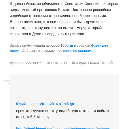
В дальнейшем он сблизился с Советским Союзом, в котором
видел мощный противовес Китаю. Постепенно российско-
индийские отношения становились все более тесными.
Вполне возможно, что они переросли бы в дружеские,
союзные, но этому помешала смерть Неру, который
скончался в Дели от сердечного приступа.
Запись опубликована автором
100grm
в рубрике
Новейшее
время
. Добавьте в закладки
постоянную ссылку
.
ДЖАВАХАРЛАЛ НЕРУ — СТРОИТЕЛЬ НОВОЙ ИНДИИ
: 1 КОММЕНТАРИЙ
Юрий
говорит
20.11.2014 в 9:45 дп
:
прочтите лучше вот эту индийскую статью, и поймете
кто такой был неру
http://shankhnaad.net/index.php/nation/aryavart/national-