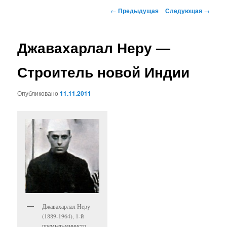
к
Навигация
←
Предыдущая
Следующая
→
по
основному
записям
Джавахарлал Неру —
содержимому
Строитель новой Индии
Опубликовано
11.11.2011
Джавахарлал Неру
(1889-1964), 1-й
премьер-министр