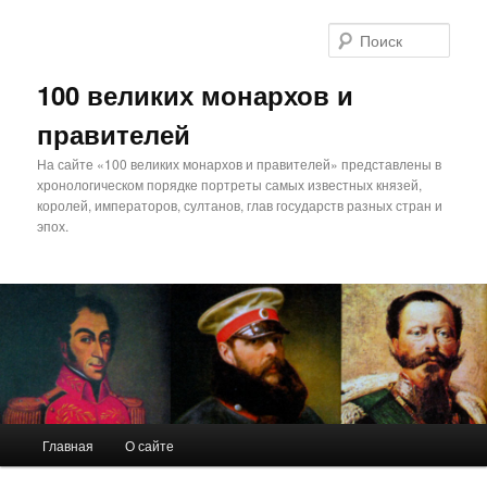
Поис
100 великих монархов и
правителей
На сайте «100 великих монархов и правителей» представлены в
хронологическом порядке портреты самых известных князей,
королей, императоров, султанов, глав государств разных стран и
эпох.
Главное
Главная
О сайте
Перейти
меню