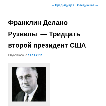
к
Навигация
←
Предыдущая
Следующая
→
по
основному
записям
Франклин Делано
содержимому
Рузвельт — Тридцать
второй президент США
Опубликовано
11.11.2011