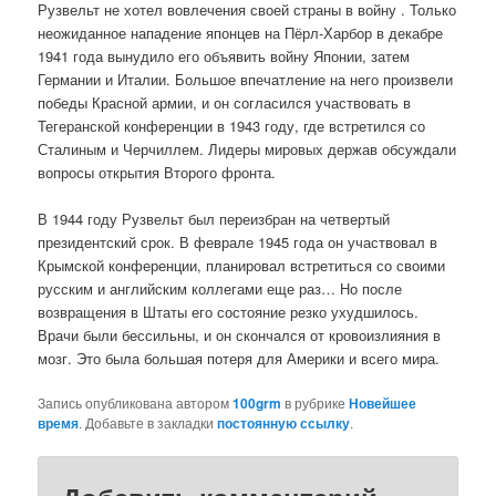
Рузвельт не хотел вовлечения своей страны в войну . Только
неожиданное нападение японцев на Пёрл-Харбор в декабре
1941 года вынудило его объявить войну Японии, затем
Германии и Италии. Большое впечатление на него произвели
победы Красной армии, и он согласился участвовать в
Тегеранской конференции в 1943 году, где встретился со
Сталиным и Черчиллем. Лидеры мировых держав обсуждали
вопросы открытия Второго фронта.
В 1944 году Рузвельт был переизбран на четвертый
президентский срок. В феврале 1945 года он участвовал в
Крымской конференции, планировал встретиться со своими
русским и английским коллегами еще раз… Но после
возвращения в Штаты его состояние резко ухудшилось.
Врачи были бессильны, и он скончался от кровоизлияния в
мозг. Это была большая потеря для Америки и всего мира.
Запись опубликована автором
100grm
в рубрике
Новейшее
время
. Добавьте в закладки
постоянную ссылку
.