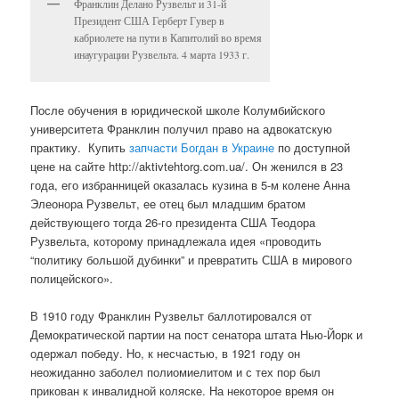
Франклин Делано Рузвельт и 31-й
Президент США Герберт Гувер в
кабриолете на пути в Капитолий во время
инаугурации Рузвельта. 4 марта 1933 г.
После обучения в юридической школе Колумбийского
университета Франклин получил право на адвокатскую
практику.
Купить
запчасти Богдан в Украине
по доступной
цене на сайте http://aktivtehtorg.com.ua/. Он женился в 23
года, его избранницей оказалась кузина в 5-м колене Анна
Элеонора Рузвельт, ее отец был младшим братом
действующего тогда 26-го президента США Теодора
Рузвельта, которому принадлежала идея «проводить
“политику большой дубинки” и превратить США в мирового
полицейского».
В 1910 году Франклин Рузвельт баллотировался от
Демократической партии на пост сенатора штата Нью-Йорк и
одержал победу. Но, к несчастью, в 1921 году он
неожиданно заболел полиомиелитом и с тех пор был
прикован к инвалидной коляске. На некоторое время он