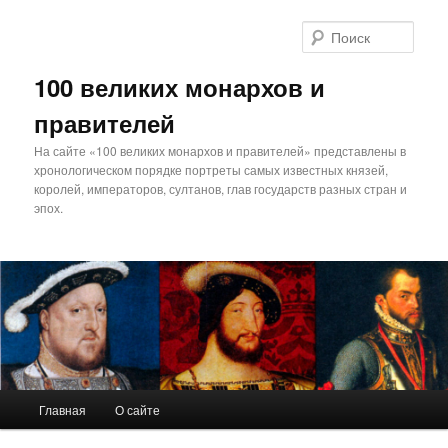
Поис
100 великих монархов и
правителей
На сайте «100 великих монархов и правителей» представлены в
хронологическом порядке портреты самых известных князей,
королей, императоров, султанов, глав государств разных стран и
эпох.
Главное
Главная
О сайте
Перейти
меню